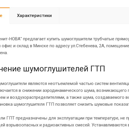
е
Характеристики
енит-НОВА" предлагает купить шумоглушители трубчатые прямо
 офис и склад в Минске по адресу ул.Стебенева, 2А, помещени
цена.
нение шумоглушителей ГТП
умоглушители являются неотъемлемой частью систем вентиляци
лючается в снижении аэродинамического шума, возникающего п
ем и воздухораспределителями, а также шума, создаваемого 
тановка шумоглушителя ГТП позволяет снизить шумовые показа
ли ГПТ предназначены для эксплуатации при температуре, не
ей взрывоопасных и радиоактивных смесей. Устанавливаются в