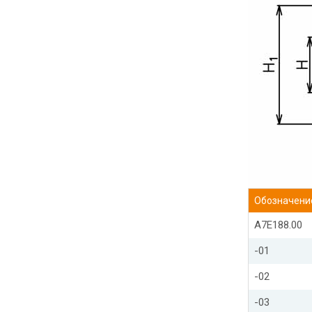
Обозначени
А7Е188.00
-01
-02
-03