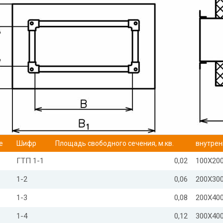
е
Шифр
Площадь свободного сечения, м.кв.
внутрен
ГТП 1-1
0,02
100Х20
1-2
0,06
200Х30
1-3
0,08
200Х40
1-4
0,12
300Х40