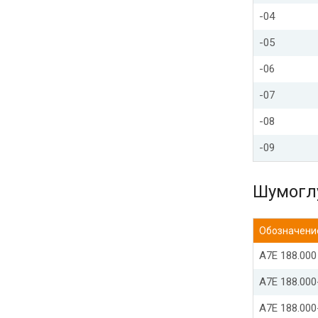
-04
-05
-06
-07
-08
-09
Шумогл
Обозначени
А7Е 188.000
А7Е 188.000
А7Е 188.000