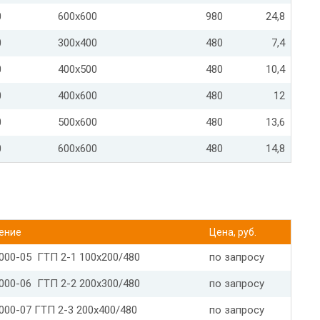
0
600х600
980
24,8
0
300х400
480
7,4
0
400х500
480
10,4
0
400х600
480
12
0
500х600
480
13,6
0
600х600
480
14,8
ение
Цена, руб.
.000-05 ГТП 2-1 100х200/480
по запросу
.000-06 ГТП 2-2 200х300/480
по запросу
.000-07 ГТП 2-3 200х400/480
по запросу