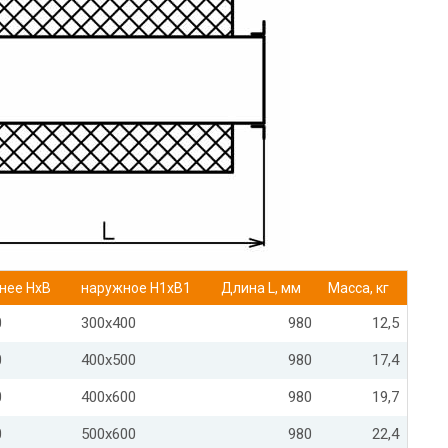
нее НхВ
наружное Н1хВ1
Длина L, мм
Масса, кг
0
300х400
980
12,5
0
400х500
980
17,4
0
400х600
980
19,7
0
500х600
980
22,4