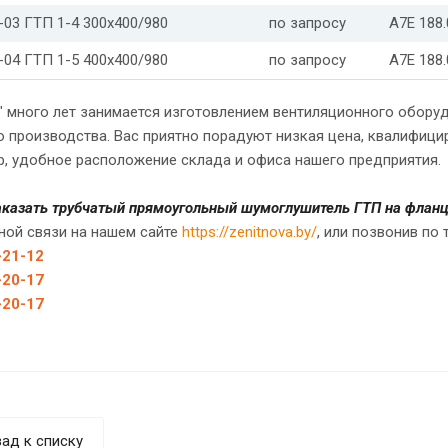
-03 ГТП 1-4 300х400/980
по запросу
А7Е 188
-04 ГТП 1-5 400х400/980
по запросу
А7Е 188
" много лет занимается изготовлением вентиляционного обору
о производства. Вас приятно порадуют низкая цена, квалифиц
р, удобное расположение склада и офиса нашего предприятия.
аказать трубчатый прямоугольный шумоглушитель ГТП на фланца
ной связи на нашем сайте
https://zenitnova.by/
, или позвонив по
-21-12
-20-17
-20-17
ад к списку