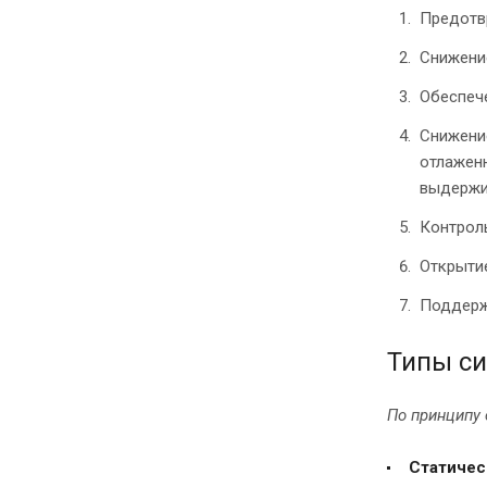
Предотвр
Снижение
Обеспеч
Снижение
отлаженн
выдержив
Контрол
Открытие
Поддерж
Типы си
По принципу
Статичес