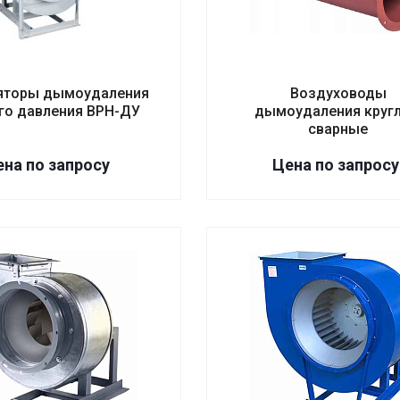
яторы дымоудаления
Воздуховоды
го давления ВРН-ДУ
дымоудаления круг
сварные
на по зап
р
осу
Цена по зап
р
осу