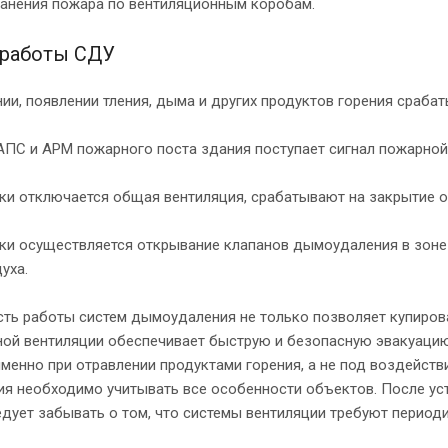
анения пожара по вентиляционным коробам.
работы СДУ
ии, появлении тления, дыма и других продуктов горения сраба
АПС и АРМ пожарного поста здания поступает сигнал пожарной 
ки отключается общая вентиляция, срабатывают на закрытие 
ки осуществляется открывание клапанов дымоудаления в зоне
уха.
ть работы систем дымоудаления не только позволяет купироват
ой вентиляции обеспечивает быструю и безопасную эвакуацию
менно при отравлении продуктами горения, а не под воздейств
я необходимо учитывать все особенности объектов. После ус
едует забывать о том, что системы вентиляции требуют период