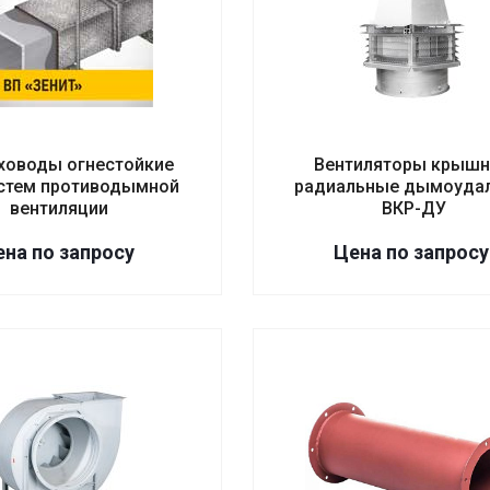
ховоды огнестойкие
Вентиляторы крыш
стем противодымной
радиальные дымоуда
вентиляции
ВКР-ДУ
на по зап
р
осу
Цена по зап
р
осу