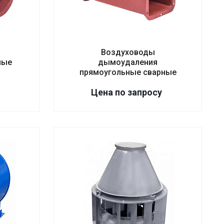
Воздуховоды
лые
дымоудаления
прямоугольные сварные
Цена по зап
р
осу