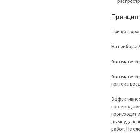
распростр
Принцип 
При возгоран
На приборы 
Автоматичес
Автоматичес
притока возд
Эффективнос
противодымн
происходит и
дымоудалени
работ. Не сл