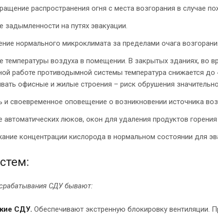
ащение распространения огня с места возгорания в случае по
 задымленности на путях эвакуации.
ение нормального микроклимата за пределами очага возгорани
 температуры воздуха в помещении. В закрытых зданиях, во вр
ой работе противодымной системы температура снижается до 4
ать офисные и жилые строения – риск обрушения значительно 
ь и своевременное оповещение о возникновении источника воз
 автоматических люков, окон для удаления продуктов горения 
ание концентрации кислорода в нормальном состоянии для эв
стем:
 срабатывания СДУ бывают:
кие СДУ.
Обеспечивают экстренную блокировку вентиляции. Пр