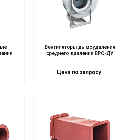
ные
Вентиляторы дымоудаления
ления
среднего давления ВРС-ДУ
Цена по зап
р
осу