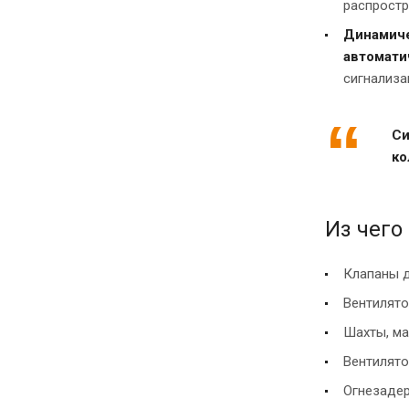
распростр
Динамиче
автомати
сигнализа
Си
ко
Из чего
Клапаны 
Вентилято
Шахты, ма
Вентилято
Огнезадер