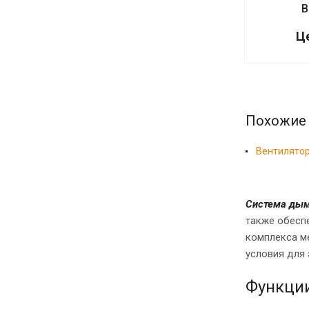
В
Це
Похожие
Вентилято
Система дым
также обесп
комплекса м
условия для
Функции