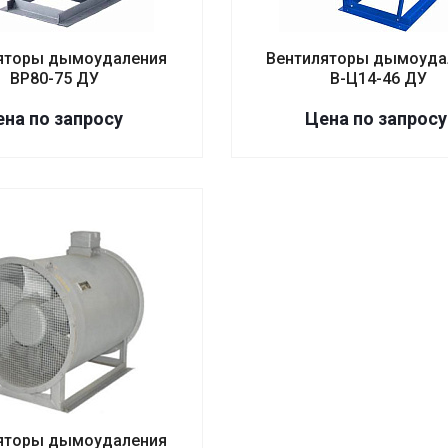
яторы дымоудаления
Вентиляторы дымоуда
ВР80-75 ДУ
В-Ц14-46 ДУ
на по зап
р
осу
Цена по зап
р
осу
яторы дымоудаления