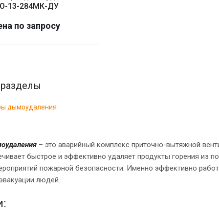
О-13-284МК-ДУ
на по зап
р
осу
 разделы
ры дымоудаления
оудаления
– это аварийный комплекс приточно-вытяжной венти
ечивает быстрое и эффективно удаляет продукты горения из 
ероприятий пожарной безопасности. Именно эффективно рабо
 эвакуации людей.
: