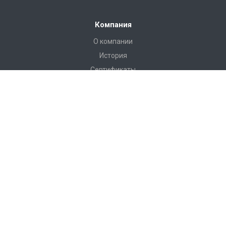
Компания
О компании
История
Сертификаты
Аккредитации
Вакансии
Реквизиты
Отзывы
Каталог
Вентиляционное оборудование
Системы вентиляции
Системы аспирации и дымоудаления
Нейтральное пищевое оборудование