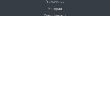
О компании
История
Сертификаты
Аккредитации
Вакансии
Реквизиты
Отзывы
Каталог
Вентиляционное оборудование
Системы вентиляции
Системы аспирации и дымоудаления
Нейтральное пищевое оборудование
Наши контакты
+375 17 221-21-12