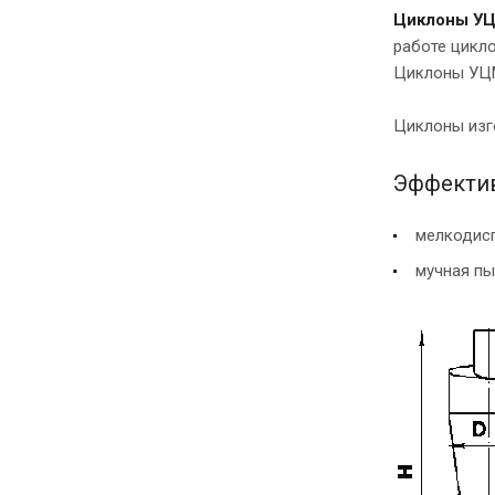
Циклоны У
работе цикло
Циклоны УЦМ
Циклоны изго
Эффектив
мелкодисп
мучная пы