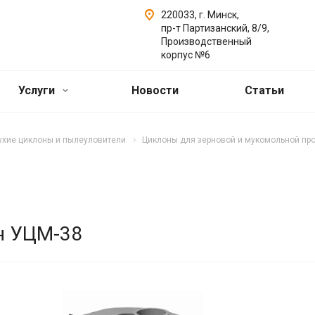
220033, г. Минск,
пр-т Партизанский, 8/9,
Производственный
корпус №6
Услуги
Новости
Статьи
ухие циклоны и пылеуловители
Циклоны для зерновой и мукомольной п
н УЦМ-38