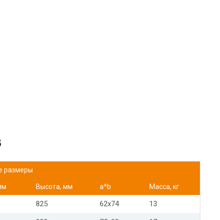
8
е размеры
мм
Высота, мм
а*b
Масса, кг
825
62x74
13