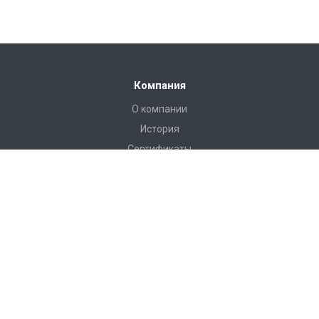
Компания
О компании
История
Сертификаты
Аккредитации
Вакансии
Реквизиты
Отзывы
Каталог
Вентиляционное оборудование
Системы вентиляции