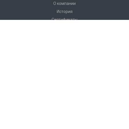
О компании
История
Сертификаты
Аккредитации
Вакансии
Реквизиты
Отзывы
Каталог
Вентиляционное оборудование
Системы вентиляции
Системы аспирации и дымоудаления
Нейтральное пищевое оборудование
Наши контакты
+375 17 221-21-12