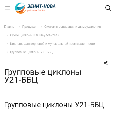
Главная
Продукция
Системы аспирации и дымоудаления
Сухие циклоны и пылеуловители
Циклоны для зерновой и мукомольной промышленности
Групповые циклоны У21-ББЦ
Групповые циклоны
У21-ББЦ
Групповые циклоны У21-ББЦ