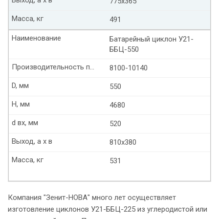
775х365
Масса, кг
491
Наименование
Батарейный циклон У21-
ББЦ-550
Производительность по воздуху м3/ч
8100-10140
D, мм
550
Н, мм
4680
d вх, мм
520
Выход, а х в
810х380
Масса, кг
531
Компания "Зенит-НОВА" много лет осуществляет
изготовление циклонов У21-ББЦ-225 из углеродистой или