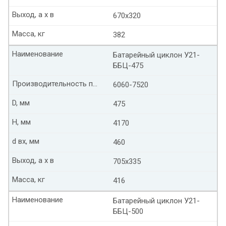
Выход, а х в
670х320
Масса, кг
382
Наименование
Батарейный циклон У21-
ББЦ-475
Производительность по воздуху м3/ч
6060-7520
D, мм
475
Н, мм
4170
d вх, мм
460
Выход, а х в
705х335
Масса, кг
416
Наименование
Батарейный циклон У21-
ББЦ-500