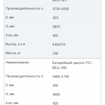
Производительность по воздуху м3/ч
4750-6000
D, мм
425
Н, мм
3835
d вх, мм
400
Выход, а х в
645х310
Масса, кг
350
Наименование
Батарейный циклон У21-
ББЦ-450
Производительность по воздуху м3/ч
5400-6740
D, мм
450
Н, мм
4000
d вх, мм
420