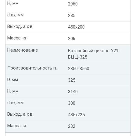
Н, мм
2960
d вх, мм
285
Выход, а х в
450х200
Масса, кг
206
Наименование
Батарейный циклон У21-
БЦЦ-325
Производительность по воздуху м3/ч
2850-3560
D, мм
325
Н, мм
3140
d вх, мм
300
Выход, а х в
485х225
Масса, кг
232