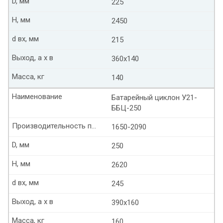
D, мм
225
Н, мм
2450
d вх, мм
215
Выход, а х в
360х140
Масса, кг
140
Наименование
Батарейный циклон У21-
ББЦ-250
Производительность по воздуху м3/ч
1650-2090
D, мм
250
Н, мм
2620
d вх, мм
245
Выход, а х в
390х160
Масса, кг
160