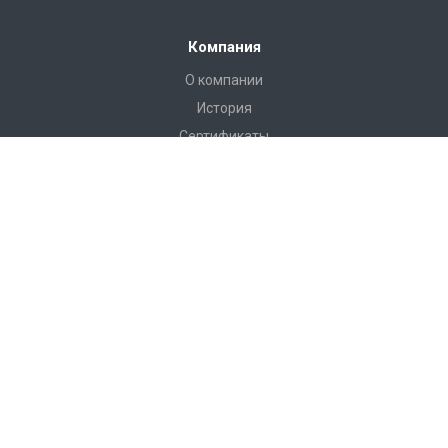
Компания
О компании
История
Сертификаты
Аккредитации
Вакансии
Реквизиты
Отзывы
Каталог
Вентиляционное оборудование
Системы вентиляции
Системы аспирации и дымоудаления
Нейтральное пищевое оборудование