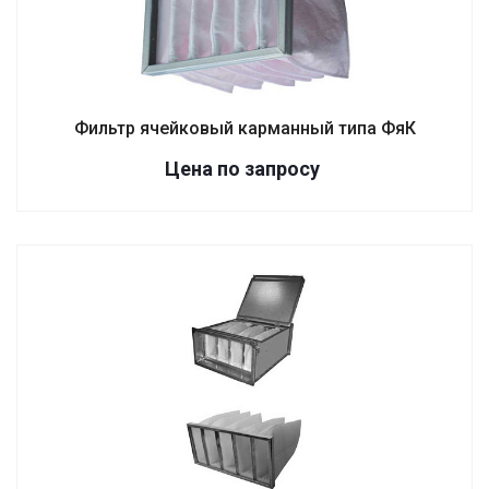
Фильтр ячейковый карманный типа ФяК
Цена по зап
р
осу