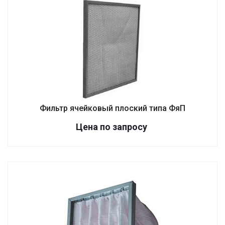
Фильтр ячейковый плоский типа ФяП
Цена по зап
р
осу